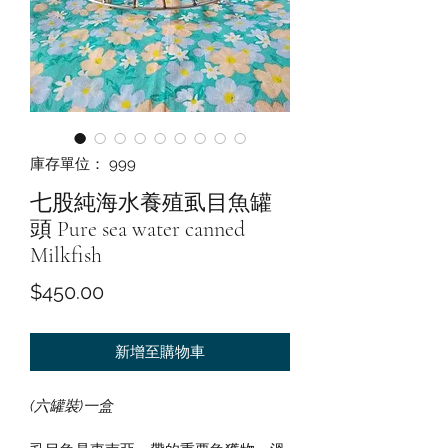
庫存單位： 999
七股純海水養殖虱目魚罐
頭 Pure sea water canned
Milkfish
價
$450.00
格
新增至購物車
(六罐裝)一盒