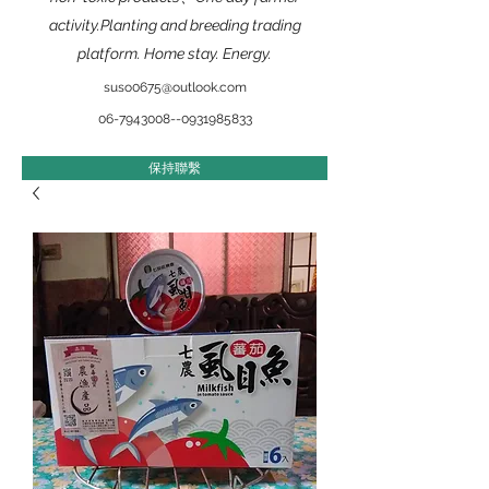
activity.Planting and breeding trading
platform. Home stay. Energy.
suso0675@outlook.com
​06-7943008--0931985833
保持聯繫