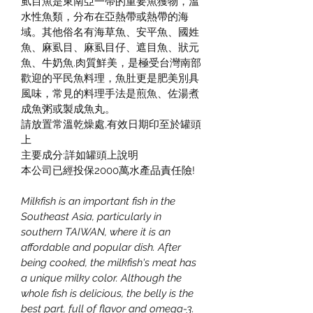
虱目魚是東南亞一帶的重要魚獲物，溫
水性魚類，分布在亞熱帶或熱帶的海
域。其他俗名有海草魚、安平魚、國姓
魚、麻虱目、麻虱目仔、遮目魚、狀元
魚、牛奶魚.肉質鮮美，是極受台灣南部
歡迎的平民魚料理，魚肚更是肥美別具
風味，常見的料理手法是煎魚、佐湯煮
成魚粥或製成魚丸。
請放置常溫乾燥處,有效日期印至於罐頭
上
主要成分:詳如罐頭上說明
本公司已經投保2000萬水產品責任險!
Milkfish is an important fish in the 
Southeast Asia, particularly in 
southern TAIWAN, where it is an 
affordable and popular dish. After 
being cooked, the milkfish's meat has 
a unique milky color. Although the 
whole fish is delicious, the belly is the 
best part, full of flavor and omega-3.