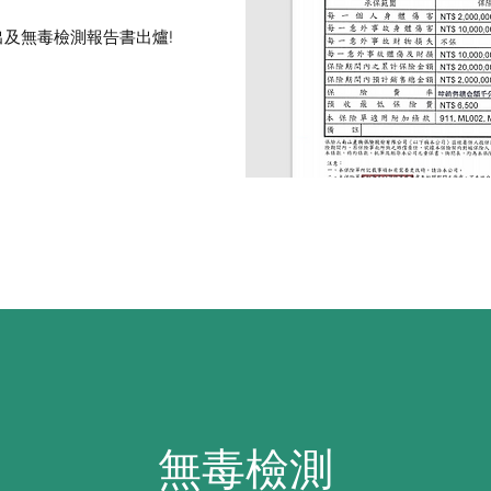
及無毒檢測報告書出爐!
​無毒檢測​