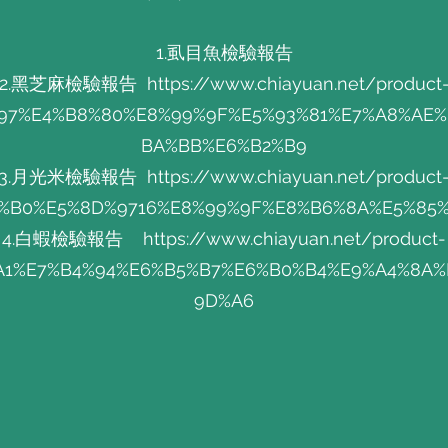
​​1.虱目魚檢驗報告
2.黑芝麻檢驗報告
https://www.chiayuan.net/product
97%E4%B8%80%E8%99%9F%E5%93%81%E7%A8%AE
BA%BB%E6%B2%B9
3.月光米檢驗報告
https://www.chiayuan.net/product
F%B0%E5%8D%9716%E8%99%9F%E8%B6%8A%E5%85%
4.白蝦檢驗報告
https://www.chiayuan.net/product-
A1%E7%B4%94%E6%B5%B7%E6%B0%B4%E9%A4%8A
9D%A6