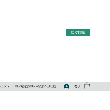
保持聯繫
k.com
​06-7943008--0931985833
登入