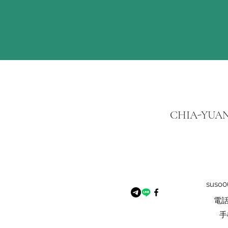
​CHIA-YUAN n
suso0
電話:
手