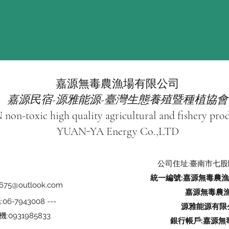
嘉源無毒農漁場有限公司
嘉源民宿-源雅能源-臺灣生態養殖暨種植協會
on-toxic high quality agricultural and fishery pro
YUAN-YA Energy Co.,LTD
公司住址:​臺南市七股
統一編號:嘉源無毒農漁場有
675@outlook.com
嘉源無毒農漁場
06-7943008 ---
源雅能源有限公司
機:0931985833
銀行帳戶:嘉源無