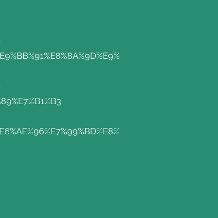
-
%E9%BB%91%E8%8A%9D%E9%
-
89%E7%B1%B3
%E6%AE%96%E7%99%BD%E8%