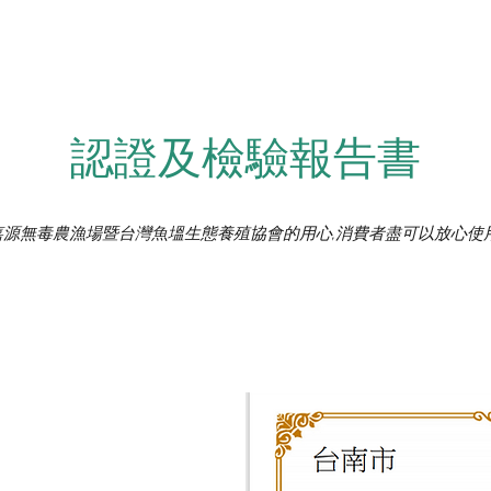
​​認證及檢驗報告書
​​嘉源無毒農漁場暨台灣魚塭生
態養殖協會的用心,消費者盡可以放心使用