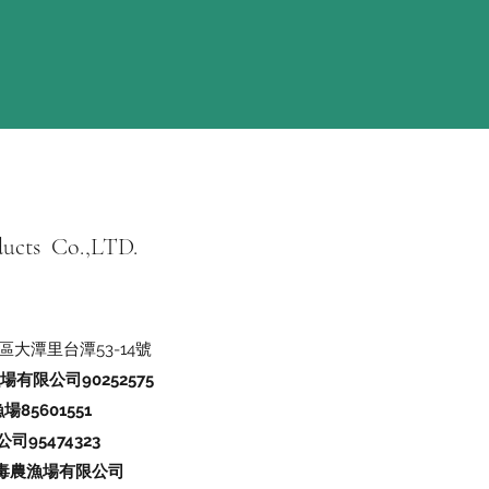
ducts Co.,LTD.
區大潭里台潭53-14號
限公司90252575​​
85601551
95474323
毒農漁場有限公司