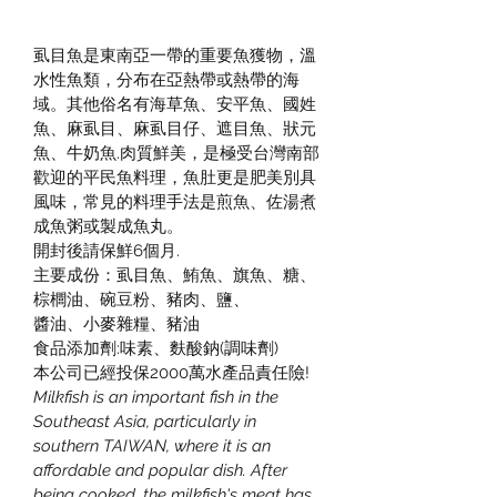
虱目魚是東南亞一帶的重要魚獲物，溫
水性魚類，分布在亞熱帶或熱帶的海
域。其他俗名有海草魚、安平魚、國姓
魚、麻虱目、麻虱目仔、遮目魚、狀元
魚、牛奶魚.肉質鮮美，是極受台灣南部
歡迎的平民魚料理，魚肚更是肥美別具
風味，常見的料理手法是煎魚、佐湯煮
成魚粥或製成魚丸。
開封後請保鮮6個月.
主要成份：虱目魚、鮪魚、旗魚、糖、
棕櫚油、碗豆粉、豬肉、鹽、
醬油、小麥雜糧、豬油
食品添加劑:味素、麩酸鈉(調味劑)
本公司已經投保2000萬水產品責任險!
Milkfish is an important fish in the 
Southeast Asia, particularly in 
southern TAIWAN, where it is an 
affordable and popular dish. After 
being cooked, the milkfish's meat has 