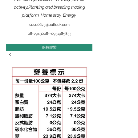
activity.Planting and breeding trading
platform. Home stay. Energy.
suso0675@outlook.com
​06-7943008--0931985833
保持聯繫