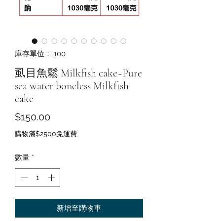
庫存單位： 100
虱目魚鬆 Milkfish cake~Pure
sea water boneless Milkfish
cake
價
$150.00
格
購物滿$2500免運費
數量
*
新增至購物車