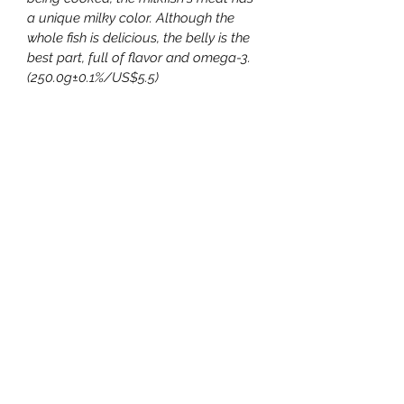
a unique milky color. Although the 
whole fish is delicious, the belly is the 
best part, full of flavor and omega-3.
(250.0g±0.1%/US$5.5)
Please put it in a dry place for six 
months.
嘉源無毒農漁場有限公司
嘉源民宿-源雅能源-臺灣生態養殖
暨種植協會
​CHIA-YUAN non-toxic high quality
agricultural and fishery products
Co.,LTD. YUAN-YA Energy Co.,LTD
suso0675@outlook.com